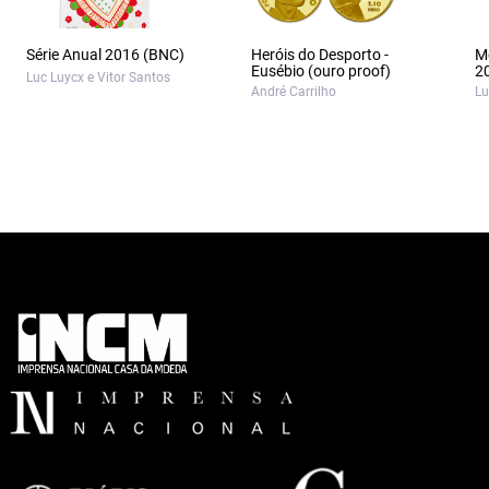
Série Anual 2016 (BNC)
Heróis do Desporto -
M
Eusébio (ouro proof)
2
Luc Luycx e Vitor Santos
André Carrilho
Lu