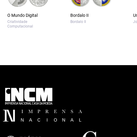
O Mundo Digital
Bordalo II
U
Criatividade
Bordalo II
Jo
Computacional