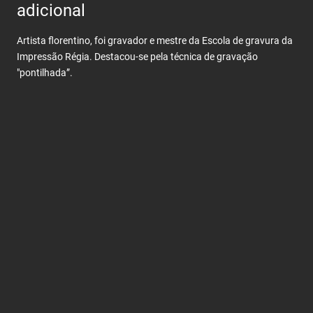
adicional
Conteúdos relacionados
01
/ 04
Artista florentino, foi gravador e mestre da Escola de gravura da
Impressão Régia. Destacou-se pela técnica de gravação
"pontilhada”.
A Casa da Moeda em Datas
As cortes de Elvas aceitam a nova
desvalorização da libra.