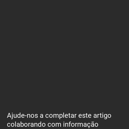
Linha temporal
1933-04-11
Estado Novo. Entra em vigor a nova
Constituição Política da República
Portuguesa.
Ajude-nos a completar este artigo
colaborando com informação