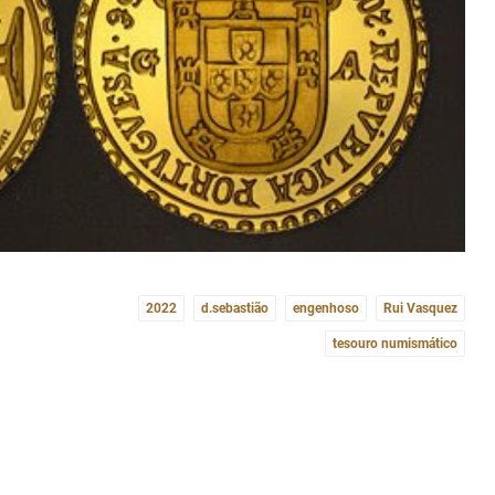
2022
d.sebastião
engenhoso
Rui Vasquez
tesouro numismático