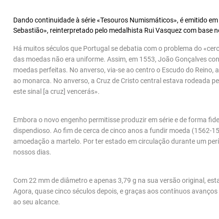
Dando continuidade à série «Tesouros Numismáticos», é emitido em
Sebastião», reinterpretado pelo medalhista Rui Vasquez com base n
Há muitos séculos que Portugal se debatia com o problema do «cerc
das moedas não era uniforme. Assim, em 1553, João Gonçalves conc
moedas perfeitas. No anverso, via-se ao centro o Escudo do Rein
ao monarca. No anverso, a Cruz de Cristo central estava rodeada p
este sinal [a cruz] vencerás».
Embora o novo engenho permitisse produzir em série e de forma fid
dispendioso. Ao fim de cerca de cinco anos a fundir moeda (1562-15
amoedação a martelo. Por ter estado em circulação durante um per
nossos dias.
Com 22 mm de diâmetro e apenas 3,79 g na sua versão original, esta
Agora, quase cinco séculos depois, e graças aos contínuos avanços
ao seu alcance.