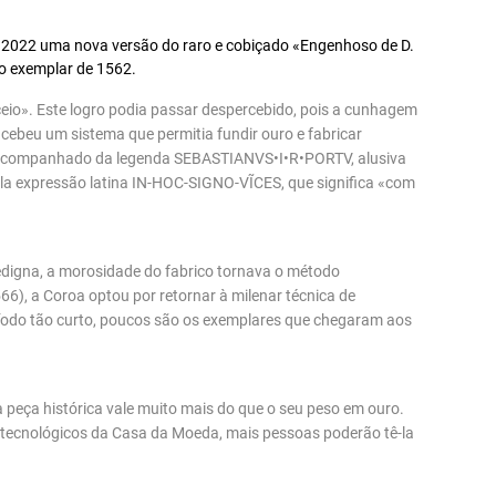
 2022 uma nova versão do raro e cobiçado «Engenhoso de D.
o exemplar de 1562.
eio». Este logro podia passar despercebido, pois a cunhagem
ebeu um sistema que permitia fundir ouro e fabricar
o, acompanhado da legenda SEBASTIANVS•I•R•PORTV, alusiva
ela expressão latina IN-HOC-SIGNO-VĨCES, que significa «com
edigna, a morosidade do fabrico tornava o método
66), a Coroa optou por retornar à milenar técnica de
íodo tão curto, poucos são os exemplares que chegaram aos
 peça histórica vale muito mais do que o seu peso em ouro.
 tecnológicos da Casa da Moeda, mais pessoas poderão tê-la