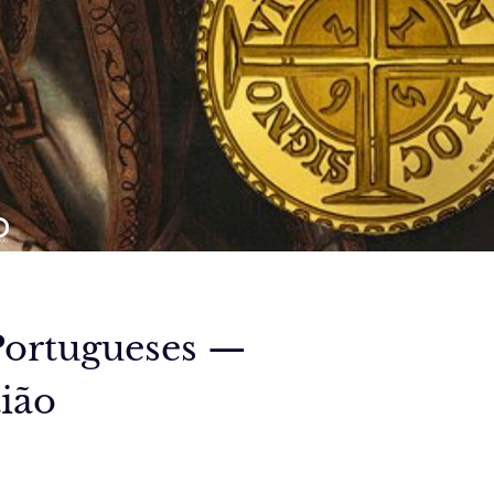
Portugueses —
ião