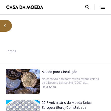
Temas
Moeda para Circulação
No contexto das normativas estabelecidas
pelo Decreto-Lei n.o 246/2007, as...
Há 3 Anos
20.º Aniversário da Moeda Única
Europeia (Euro) ComUnidade